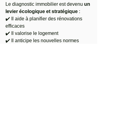
Le diagnostic immobilier est devenu 
un 
levier écologique et stratégique
 :
✔️ Il aide à planifier des rénovations 
efficaces
✔️ Il valorise le logement
✔️ Il anticipe les nouvelles normes
✔️ Il contribue à réduire l’impact 
environnemental
En intégrant cette dimension 
écologique, vous transformez une 
obligation légale en 
opportunité 
durable pour votre patrimoine
.