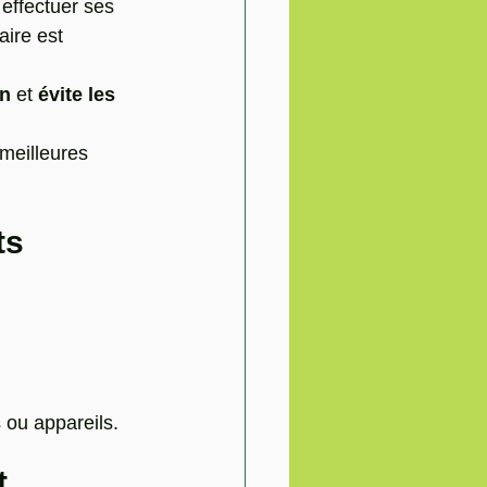
 effectuer ses 
ire est 
on
 et 
évite les 
meilleures 
ts
 ou appareils.
t