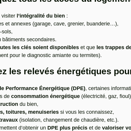
visiter 
l’intégralité du bien
 :
es et annexes (garage, cave, grenier, buanderie…),
-sols,
 bâtiments secondaires.
utes les clés soient disponibles
 et que 
les trappes de
nt pour le diagnostic amiante ou termites).
arez les relevés énergétiques pou
de Performance Énergétique (DPE)
, certaines informati
s de 
consommation énergétique
 (électricité, gaz, fioul)
ruction
 du bien,
s, toitures, menuiseries
 si vous les connaissez,
travaux
 (isolation, changement de chaudière, etc.).
ettent d’obtenir un 
DPE plus précis
 et de 
valoriser v