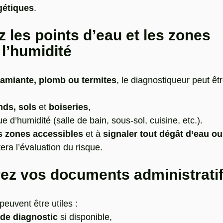
gétiques
.
ez les points d’eau et les zones 
 l’humidité
amiante, plomb ou termites
, le diagnostiqueur peut ê
nds, sols
 et 
boiseries
,
e d’humidité (salle de bain, sous-sol, cuisine, etc.).
s zones accessibles
 et à 
signaler tout dégât d’eau ou
itera l’évaluation du risque.
rez vos documents administrati
euvent être utiles :
 de diagnostic
 si disponible,