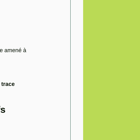
tre amené à 
 trace 
fs