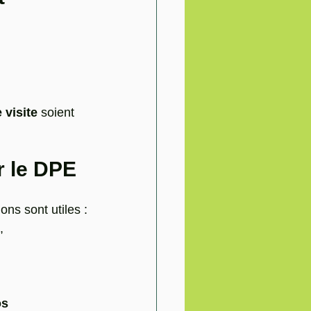
 visite
 soient 
r le DPE
ons sont utiles :
,
os 