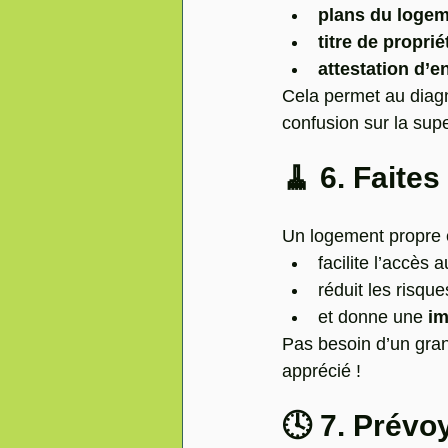
plans du loge
titre de proprié
attestation d’e
Cela permet au diag
confusion sur la supe
🧹 6. Fait
Un logement propre 
facilite l’accès 
réduit les risqu
et donne une 
im
Pas besoin d’un gra
apprécié !
🕓 7. Prévo