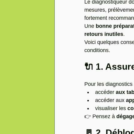
Le diagnostiqueur do
mesures, prélèvement
fortement recomman
Une 
bonne prépara
retours inutiles
.
Voici quelques consei
conditions.
🔌 1. Assur
Pour les diagnostics 
accéder 
aux tab
accéder aux
 ap
visualiser les 
co
👉 Pensez à 
dégage
🚪 2. Déblo