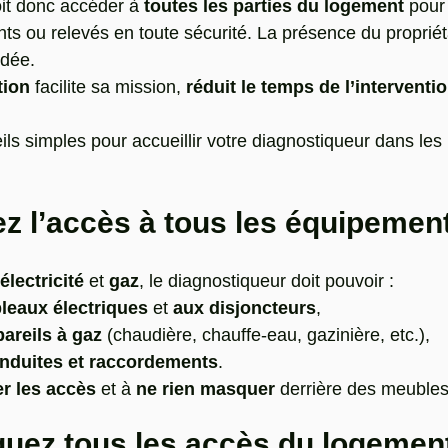
it donc accéder à 
toutes les parties du logement
 pour
s ou relevés en toute sécurité. La présence du propriéta
dée.
tion
 facilite sa mission, 
réduit le temps de l’interventi
ls simples pour accueillir votre diagnostiqueur dans les 
ez l’accès à tous les équipemen
électricité
 et 
gaz
, le diagnostiqueur doit pouvoir :
leaux électriques
 et 
aux disjoncteurs
,
pareils à gaz
 (chaudière, chauffe-eau, gazinière, etc.),
nduites et raccordements
.
r les accès
 et à 
ne rien masquer
 derrière des meubles
quez tous les accès du logemen