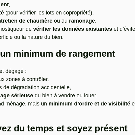
ment
,
té
 (pour vérifier les lots en copropriété),
ntretien de chaudière
 ou du 
ramonage
.
nostiqueur de 
vérifier les données existantes
 et d’évit
rficie ou la nature du bien.
es un minimum de rangement
et dégagé :
aux zones à contrôler,
es de dégradation accidentelle,
age sérieuse
 du bien à vendre ou louer.
nd ménage, mais un 
minimum d’ordre et de visibilité
 e
yez du temps et soyez présent