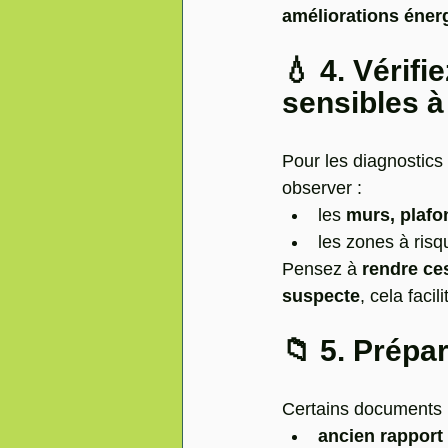
améliorations éner
💧 4. Vérifi
sensibles à
Pour les diagnostics 
observer :
les 
murs, plafo
les zones à risqu
Pensez à 
rendre ce
suspecte
, cela facil
📁 5. Prépa
Certains documents p
ancien rapport